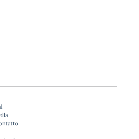
l
ella
contatto