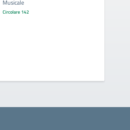
Musicale
attit
di s
Circolare 142
Circo