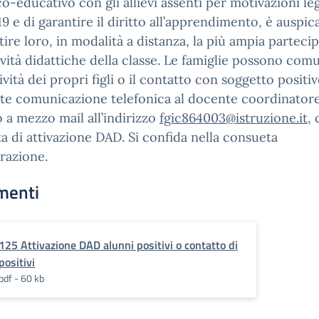
co-educativo con gli allievi assenti per motivazioni leg
9 e di garantire il diritto all’apprendimento, è auspic
ire loro, in modalità a distanza, la più ampia parteci
tività didattiche della classe. Le famiglie possono com
tività dei propri figli o il contatto con soggetto positiv
te comunicazione telefonica al docente coordinatore
o a mezzo mail all’indirizzo
fgic864003@istruzione.it
,
ta di attivazione DAD. Si confida nella consueta
razione.
menti
125 Attivazione DAD alunni positivi o contatto di
positivi
pdf - 60 kb