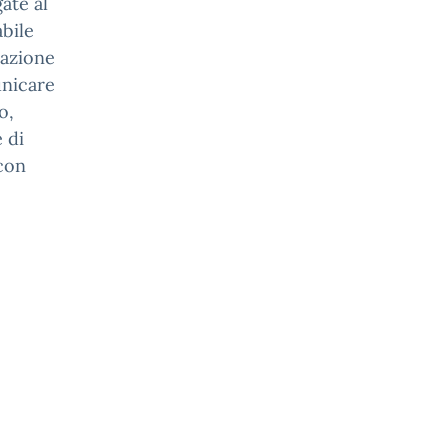
ate al
abile
pazione
unicare
o,
 di
 con