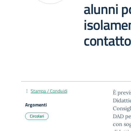
alunni po
isolamen
contatto
Stampa / Condividi
È previ
Didatti
Argomenti
Consigl
Circolari
DAD per
con sog