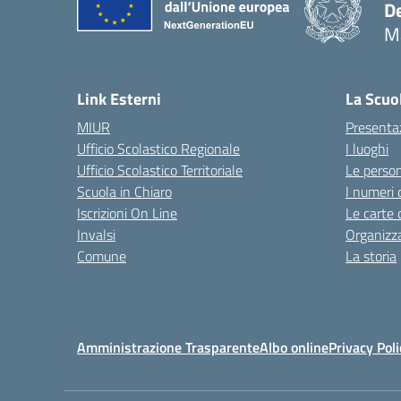
De
M
— 
Link Esterni
La Scuo
MIUR
Presenta
Ufficio Scolastico Regionale
I luoghi
Ufficio Scolastico Territoriale
Le perso
Scuola in Chiaro
I numeri 
Iscrizioni On Line
Le carte 
Invalsi
Organizz
Comune
La storia
Amministrazione Trasparente
Albo online
Privacy Poli