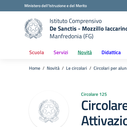
Vai ai contenuti
Vai al menu di navigazione
Vai al footer
Ministero dell'Istruzione e del Merito
Istituto Comprensivo
De Sanctis - Mozzillo Iaccarin
Manfredonia (FG)
 della scuola
— Visita la pagina iniziale del
Scuola
Servizi
Novità
Didattica
Home
Novità
Le circolari
Circolari per alun
Circolare 125
Circolar
Attivaz