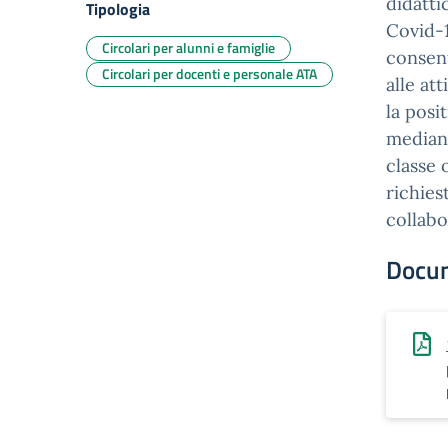
didatti
Tipologia
Covid-1
Circolari per alunni e famiglie
consent
Circolari per docenti e personale ATA
alle at
la posi
median
classe 
richies
collabo
Docu