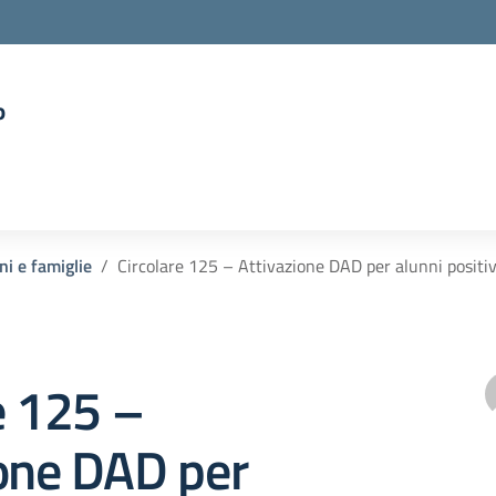
o
la scuola
ni e famiglie
Circolare 125 – Attivazione DAD per alunni positivi
e 125 –
ione DAD per