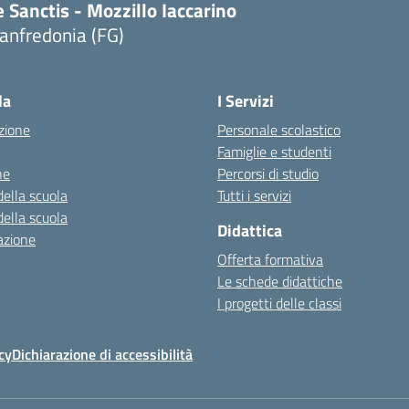
 Sanctis - Mozzillo Iaccarino
anfredonia (FG)
Visita la pagina iniziale della scuola
la
I Servizi
zione
Personale scolastico
Famiglie e studenti
ne
Percorsi di studio
della scuola
Tutti i servizi
della scuola
Didattica
azione
Offerta formativa
Le schede didattiche
I progetti delle classi
cy
Dichiarazione di accessibilità