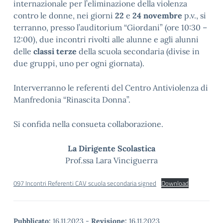
internazionale per l’eliminazione della violenza
contro le donne, nei giorni
22
e
24 novembre
p.v., si
terranno, presso l’auditorium “Giordani” (ore 10:30 –
12:00), due incontri rivolti alle alunne e agli alunni
delle
classi terze
della scuola secondaria (divise in
due gruppi, uno per ogni giornata).
Interverranno le referenti del Centro Antiviolenza di
Manfredonia “Rinascita Donna”.
Si confida nella consueta collaborazione.
La Dirigente Scolastica
Prof.ssa Lara Vinciguerra
097 Incontri Referenti CAV scuola secondaria signed
Download
Pubblicato:
16.11.2023
-
Revisione:
16.11.2023