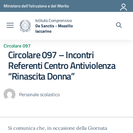
Vai ai contenuti
Vai al menu di navigazione
Vai al footer
Ministero dell'Istruzione e del Merito
Istituto Comprensivo
De Sanctis - Mozzillo
Iaccarino
— Visita la pagina iniziale della scuola
Circolare 097
Circolare 097 – Incontri
Referenti Centro Antiviolenza
“Rinascita Donna”
Personale scolastico
Si comunica che, in occasione della Giornata