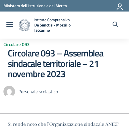
Vai ai contenuti
Vai al menu di navigazione
Vai al footer
Ministero dell'Istruzione e del Merito
Istituto Comprensivo
De Sanctis - Mozzillo
Iaccarino
— Visita la pagina iniziale della scuola
Circolare 093
Circolare 093 – Assemblea
sindacale territoriale – 21
novembre 2023
Personale scolastico
Si rende noto che l’Organizzazione sindacale ANIEF