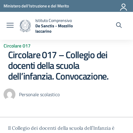
Vai ai contenuti
Vai al menu di navigazione
Vai al footer
Ministero dell'Istruzione e del Merito
Istituto Comprensivo
De Sanctis - Mozzillo
Iaccarino
— Visita la pagina iniziale della scuola
Circolare 017
Circolare 017 – Collegio dei
docenti della scuola
dell’infanzia. Convocazione.
Personale scolastico
Il Collegio dei docenti della scuola dell’Infanzia è