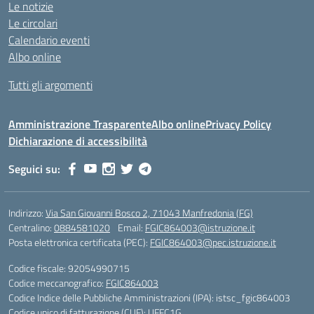
Le notizie
Le circolari
Calendario eventi
Albo online
Tutti gli argomenti
Amministrazione Trasparente
Albo online
Privacy Policy
Dichiarazione di accessibilità
Seguici su:
Indirizzo:
Via San Giovanni Bosco 2, 71043 Manfredonia (FG)
Centralino:
0884581020
Email:
FGIC864003@istruzione.it
Posta elettronica certificata (PEC):
FGIC864003@pec.istruzione.it
Codice fiscale: 92054990715
Codice meccanografico:
FGIC864003
Codice Indice delle Pubbliche Amministrazioni (IPA): istsc_fgic864003
Codice unico di fatturazione (CUF): UFFC1G