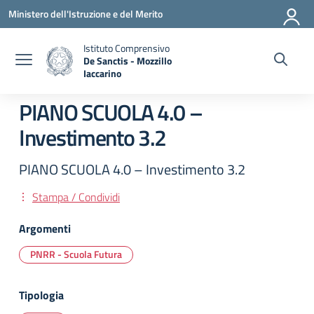
Vai ai contenuti
Vai al menu di navigazione
Vai al footer
Ministero dell'Istruzione e del Merito
Istituto Comprensivo
De Sanctis - Mozzillo
Iaccarino
— Visita la pagina iniziale della scuola
PIANO SCUOLA 4.0 –
Investimento 3.2
PIANO SCUOLA 4.0 – Investimento 3.2
Stampa / Condividi
Argomenti
PNRR - Scuola Futura
Tipologia