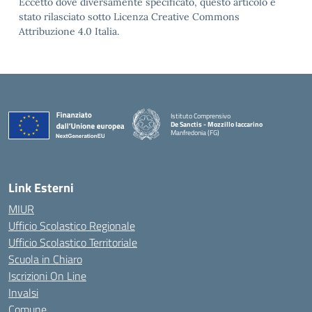
Eccetto dove diversamente specificato, questo articolo è
stato rilasciato sotto Licenza Creative Commons
Attribuzione 4.0 Italia.
Istituto Comprensivo
De Sanctis - Mozzillo Iaccarino
Manfredonia (FG)
— Visita la pagina iniziale della scuola
Link Esterni
MIUR
Ufficio Scolastico Regionale
Ufficio Scolastico Territoriale
Scuola in Chiaro
Iscrizioni On Line
Invalsi
Comune