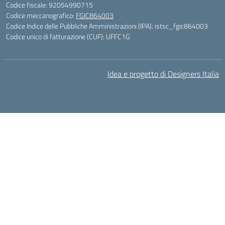
Codice fiscale: 92054990715
Codice meccanografico:
FGIC864003
Codice Indice delle Pubbliche Amministrazioni (IPA): istsc_fgic864003
Codice unico di fatturazione (CUF): UFFC1G
Idea e progetto di Designers Italia