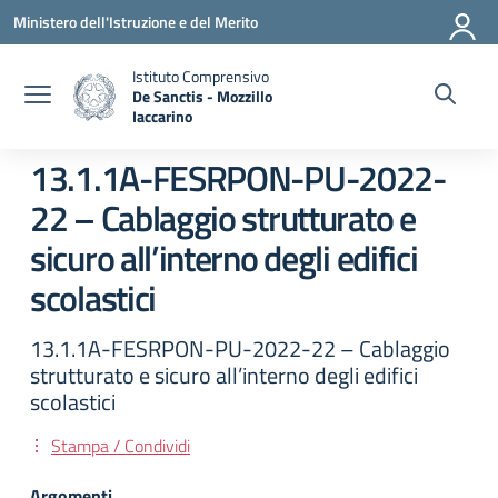
Vai ai contenuti
Vai al menu di navigazione
Vai al footer
Ministero dell'Istruzione e del Merito
Istituto Comprensivo
De Sanctis - Mozzillo
Iaccarino
— Visita la pagina iniziale della scuola
13.1.1A-FESRPON-PU-2022-
22 – Cablaggio strutturato e
sicuro all’interno degli edifici
scolastici
13.1.1A-FESRPON-PU-2022-22 – Cablaggio
strutturato e sicuro all’interno degli edifici
scolastici
Stampa / Condividi
Argomenti