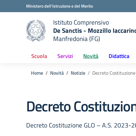
Vai ai contenuti
Vai al menu di navigazione
Vai al footer
Ministero dell'Istruzione e del Merito
Istituto Comprensivo
De Sanctis - Mozzillo Iaccarin
Manfredonia (FG)
 della scuola
— Visita la pagina iniziale del
Scuola
Servizi
Novità
Didattica
Home
Novità
Notizie
Decreto Costituzion
Decreto Costituzio
Decreto Costituzione GLO – A.S. 2023-