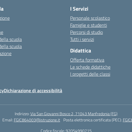
la
I Servizi
zione
Personale scolastico
Famiglie e studenti
ne
Percorsi di studio
della scuola
Tutti i servizi
della scuola
Didattica
azione
Offerta formativa
Le schede didattiche
I progetti delle classi
cy
Dichiarazione di accessibilità
Indirizzo:
Via San Giovanni Bosco 2, 71043 Manfredonia (FG)
Email:
FGIC864003@istruzione.it
Posta elettronica certificata (PEC):
FGIC
Codice fiscale: 92054990715