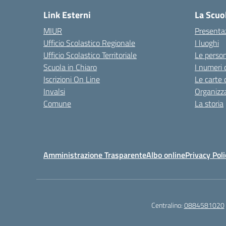
Link Esterni
La Scuo
MIUR
Presenta
Ufficio Scolastico Regionale
I luoghi
Ufficio Scolastico Territoriale
Le perso
Scuola in Chiaro
I numeri 
Iscrizioni On Line
Le carte 
Invalsi
Organizz
Comune
La storia
Amministrazione Trasparente
Albo online
Privacy Poli
Centralino:
0884581020